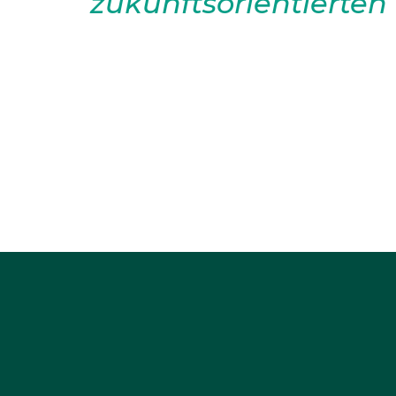
zukunftsorientierten
Die Herausforderungen der tr
sind tatsächlich gravierend, 
chemischen Düngemitteln und 
hervorgehobene Topf-Methode b
überwinden könnte. Hier folgt e
Empfehlung unter […]