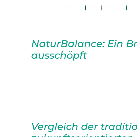
Über uns
Reis
Produkt
Fa
Autor:
Rony Gerb
NaturBalance: Ein Br
ausschöpft
Ein Versuch, Zero-Rice oder Dia
speziell entwickelt wurden, um
natürliche Züchtung spezielle
die die Verdauung der Kohlenh
Blutzuckerspiegel nach dem Ver
Vergleich der tradit