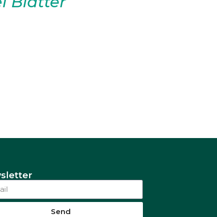
 Blatter
sondere der Flutungsmethode,
, die hohe Abhängigkeit von
 Die von Ihnen
 dieser Probleme potenziell
 einschließlich einer
sletter
Send