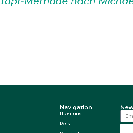
 Topf-Methode nach Michael
aditionellen Reisanbaumethoden, insbe
vor allem im Hinblick auf Umweltschäden
Pestiziden sowie die Wasserknappheit.
ietet eine innovative Lösung, die viele
ine detaillierte Analyse dieser Methode,
Navigation
New
Über uns
Reis