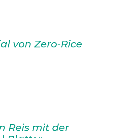
al von Zero-Rice
steht für Reisprodukte, die
bieten. Dies wird durch die
arbeitungsmethoden erreicht,
besteht darin, dass der
 Reis mit der