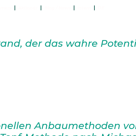
rmers
Aktionär
Blog / News
Intern
DE
er
and, der das wahre Potenti
betes-Reis klar zu definieren Zero-Rice 
 einen niedrigen glykämischen Index zu 
r Reissorten oder durch angepasste Ver
ydrate verlangsamen. Der große Vorteil 
zehr nicht stark […]
ionellen Anbaumethoden von